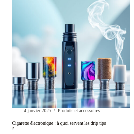
:
Tout
ce
que
vous
devez
savoir
4 janvier 2025
Produits et accessoires
Cigarette électronique : à quoi servent les drip tips
?