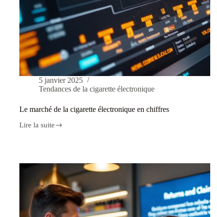
5 janvier 2025
Tendances de la cigarette électronique
Le marché de la cigarette électronique en chiffres
Lire la suite
Le
marché
de
la
cigarette
électronique
en
chiffres