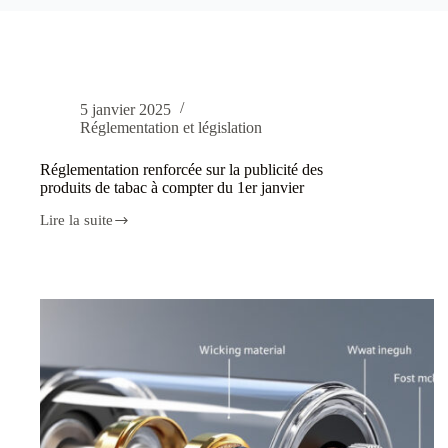
5 janvier 2025
Réglementation et législation
Réglementation renforcée sur la publicité des
produits de tabac à compter du 1er janvier
Lire la suite
Réglementation
renforcée
sur
la
publicité
des
produits
de
tabac
à
compter
du
1er
janvier