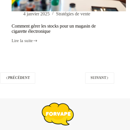
4 janvier 2025
Stratégies de vente
Comment gérer les stocks pour un magasin de
cigarette électronique
Lire la suite
Comment
gérer
les
stocks
pour
un
magasin
de
PRÉCÉDENT
SUIVANT
cigarette
électronique