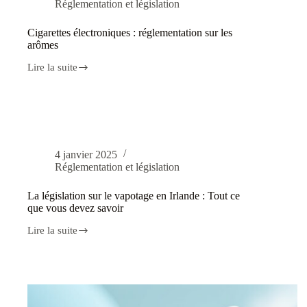
Réglementation et législation
Cigarettes électroniques : réglementation sur les
arômes
Lire la suite
Cigarettes
électroniques
:
réglementation
sur
les
arômes
4 janvier 2025
Réglementation et législation
La législation sur le vapotage en Irlande : Tout ce
que vous devez savoir
Lire la suite
La
législation
sur
le
vapotage
en
Irlande