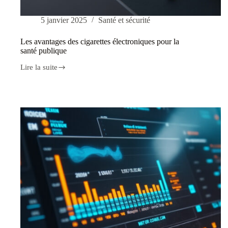
5 janvier 2025
Santé et sécurité
Les avantages des cigarettes électroniques pour la
santé publique
Lire la suite
Les
avantages
des
cigarettes
électroniques
pour
la
santé
publique