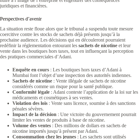
nuire à l’image de l’entreprise et engendrer des conséquences
juridiques et financières.
Perspectives d’avenir
La situation reste floue alors que le tribunal a suspendu toute mesure
coercitive contre les stocks de sachets déjà présents jusqu’à la
prochaine audience. Les décisions qui en découleront pourraient
redéfinir la réglementation entourant les
sachets de nicotine
et leur
vente dans les boutiques hors taxes, tout en influençant la perception
des pratiques commerciales d’Adani.
Enquête en cours
: Les boutiques hors taxes d’Adani à
Mumbai font l’objet d’une inspection des autorités indiennes.
Sachets de nicotine
: Vente illégale de sachets de nicotine
considérés comme un risque pour la santé publique.
Conformité légale
: Adani conteste l’application de la loi sur les
médicaments et cosmétiques à ses ventes.
Violation des lois
: Vente sans licence, soumise à des sanctions
pénales sévères.
Impact de la décision
: Une victoire du gouvernement pourrait
limiter les ventes de produits à base de nicotine.
Volume des ventes
: Des millions de dollars en sachets de
nicotine importés jusqu’à présent par Adani.
Consommation chez les jeunes
: Les sachets sont utilisés