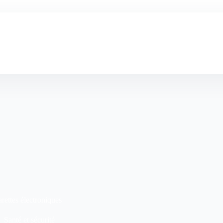
mations
Guide
A propos
Blog
Con
rettes électroniques
Santé et sécurité