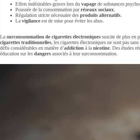
Effets indésirables graves lors du
vapage
de substances psychoa
Poussée de la consommation par
réseaux sociaux
.
Régulation stricte nécessaire des
produits alternatifs
.
La
vigilance
est de mise pour éviter les abus.
La
surconsommation de cigarettes électroniques
suscite de plus en 
cigarettes traditionnelles
, les cigarettes électroniques ne sont pas san
défis considérables en matière d’
addiction
à la
nicotine
. Des études ré
éducation sur les
dangers
associés à leur surconsommation.