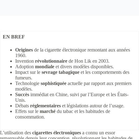
EN BREF
Origines
de la cigarette électronique remontant aux années
1960.
Invention
révolutionnaire
de Hon Lik en 2003.
Adoption
mondiale
et divers modèles disponibles.
Impact sur le
sevrage tabagique
et les comportements des
fumeurs.
Technologie
sophistiquée
actuelle par rapport aux premiers
modèles.
Succès
immédiat en Chine, suivi par l’Europe et les États-
Unis.
Débats
réglementaires
et législations autour de l’usage.
Effets sur le
marché
du tabac et les habitudes de
consommation.
L’utilisation des
cigarettes électroniques
a connu un essor
remarquable depuis leur conception, révolutionnant les habitudes de