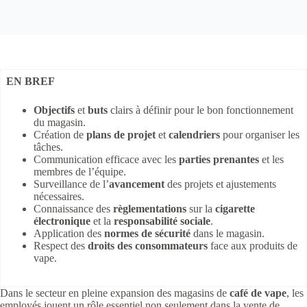
EN BREF
Objectifs
et
buts
clairs à définir pour le bon fonctionnement
du magasin.
Création de
plans de projet
et
calendriers
pour organiser les
tâches.
Communication efficace avec les
parties prenantes
et les
membres de l’équipe.
Surveillance de l’
avancement
des projets et ajustements
nécessaires.
Connaissance des
règlementations
sur la
cigarette
électronique
et la
responsabilité sociale
.
Application des
normes de sécurité
dans le magasin.
Respect des
droits des consommateurs
face aux produits de
vape.
Dans le secteur en pleine expansion des magasins de
café de vape
, les
employés jouent un rôle essentiel non seulement dans la vente de