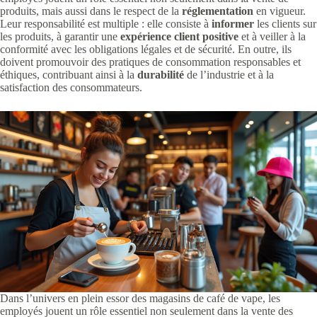
produits, mais aussi dans le respect de la
réglementation
en vigueur.
Leur responsabilité est multiple : elle consiste à
informer
les clients sur
les produits, à garantir une
expérience client positive
et à veiller à la
conformité avec les obligations légales et de sécurité. En outre, ils
doivent promouvoir des pratiques de consommation responsables et
éthiques, contribuant ainsi à la
durabilité
de l’industrie et à la
satisfaction des consommateurs.
Dans l’univers en plein essor des magasins de café de vape, les
employés jouent un rôle essentiel non seulement dans la vente des