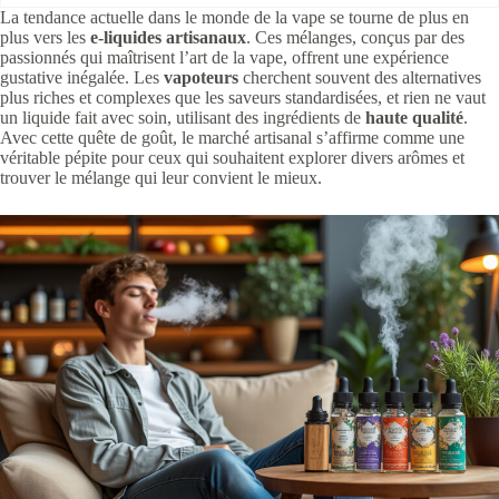
La tendance actuelle dans le monde de la vape se tourne de plus en
plus vers les
e-liquides artisanaux
. Ces mélanges, conçus par des
passionnés qui maîtrisent l’art de la vape, offrent une expérience
gustative inégalée. Les
vapoteurs
cherchent souvent des alternatives
plus riches et complexes que les saveurs standardisées, et rien ne vaut
un liquide fait avec soin, utilisant des ingrédients de
haute qualité
.
Avec cette quête de goût, le marché artisanal s’affirme comme une
véritable pépite pour ceux qui souhaitent explorer divers arômes et
trouver le mélange qui leur convient le mieux.